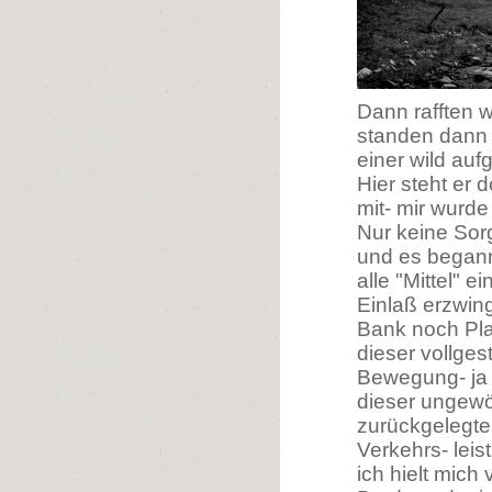
Dann rafften w
standen dann 
einer wild au
Hier steht er d
mit- mir wurde
Nur keine Sorg
und es began
alle "Mittel" 
Einlaß erzwing
Bank noch Plat
dieser vollges
Bewegung- ja 
dieser ungewö
zurückgelegte
Verkehrs- lei
ich hielt mic