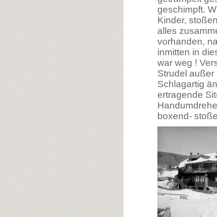
geschimpft. W
Kinder, stoße
alles zusamme
vorhanden, na
inmitten in di
war weg ! Ver
Strudel auße
Schlagartig ä
ertragende Sit
Handumdrehen 
boxend- stoße