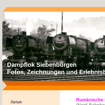
Dampflok Siebenbürgen
Fotos, Zeichnungen und Erlebnisb
Rumänische 
Startseite
(Nord-Bahnhof