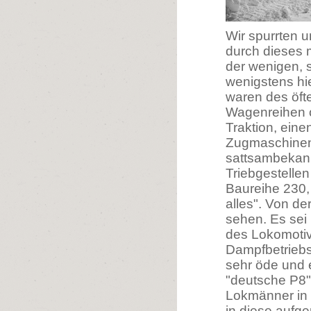
Wir spurrten 
durch dieses 
der wenigen, 
wenigstens hie
waren des öft
Wagenreihen o
Traktion, eine
Zugmaschinen.
sattsambekann
Triebgestelle
Baureihe 230
alles". Von de
sehen. Es sei 
des Lokomoti
Dampfbetriebs
sehr öde und e
"deutsche P8"
Lokmänner in 
in diese aufg