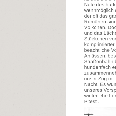
Nöte des hart
wennmöglich d
der oft das ga
Rumänen sind i
Völkchen. Doch
und das Lächel
Stückchen von
komprimierter 
beachtliche V
Anlässen, bes
Straßenbahn b
hundertfach er
zusammennehme
unser Zug mit 
Nacht. Es wum
unseres Vorsp
winterliche La
Pitesti.