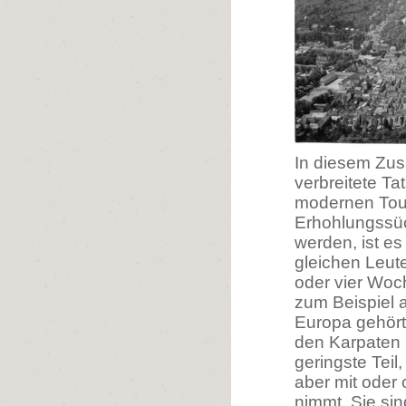
In diesem Zu
verbreitete Ta
modernen Tour
Erhohlungssüc
werden, ist es
gleichen Leut
oder vier Woch
zum Beispiel 
Europa gehört
den Karpaten 
geringste Tei
aber mit oder 
nimmt. Sie sin