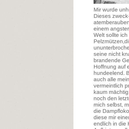
Mir wurde unh
Dieses zweck-
atemberauben
einem angsterf
Welt sollte i
Pelzmützen,di
ununterbroche
seine nicht kna
brandende Geto
Hoffnung auf 
hundeelend. 
auch alle mei
vermeintlich 
kaum mächtig.
noch den letz
mich selbst, 
die Dampfloko
diese mir ein
endlich in di