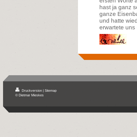
ersten Worte a
hast ja ganz s
ganze Eisenba
und hatte wie
erwartete un
Druckversion
|
Sitemap
© Dietmar Mieskes