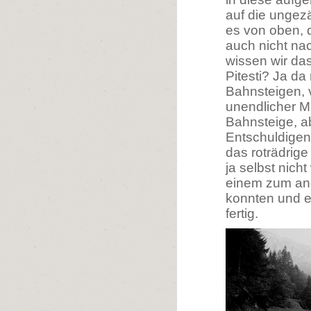
auf die ungez
es von oben, d
auch nicht nac
wissen wir das
Pitesti? Ja d
Bahnsteigen, v
unendlicher M
Bahnsteige, a
Entschuldigen
das roträdrige
ja selbst nich
einem zum and
konnten und ei
fertig.