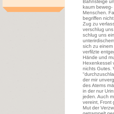
Bahnsteige und
kaum beweg- u
Menschen. Fas
begriffen nic
Zug zu verlas
verschlug uns
schlug uns ein
unterirdische
sich zu einem
verfilzte entg
Hände und mus
Hexenkessel 
nichts Gutes. 
"durchzuschla
der mir unverg
des Atems mäch
in der nur Uri
jeden. Auch m
vereint, Front
Mut der Verz
getrampelt ges