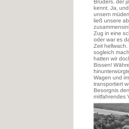
Bruders, der j
kennt. Ja, und 
unsern müden
ließ unsere a
zusammensinken
Zug in eine s
oder war es d
Zeit hellwach
sogleich mach
hatten wir doc
Bissen! Währe
hinunterwürgt
Wagen und im
transportiert 
Besorgnis den
mitfahrendes 