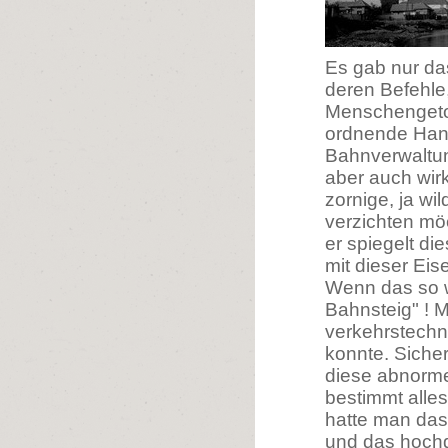
Es gab nur da
deren Befehl
Menschengetob
ordnende Hand,
Bahnverwaltu
aber auch wirk
zornige, ja wi
verzichten mö
er spiegelt di
mit dieser Eis
Wenn das so w
Bahnsteig" ! M
verkehrstech
konnte. Siche
diese abnorme
bestimmt alle
hatte man das 
und das hochg