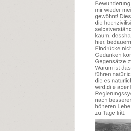
Bewunderung e
mir wieder mei
gewöhnt! Dies
die hochzivilis
selbstverstän
kaum, dessha
hier, bedauern
Eindrücke nic
Gedanken kon
Gegensätze zw
Warum ist das
führen natürli
die es natürli
wird,di e aber
Regierungssys
nach bessere
höheren Leben
zu Tage tritt.