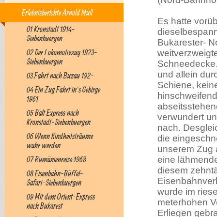
Erlebnisberichte Arnold Müll
Es hatte vorü
01 Kronstadt 1914-
dieselbespann
Siebenbuergen
Bukarester- N
02 Der Lokomotivzug 1923-
weitverzweigt
Siebenbuergen
Schneedecke. 
und allein du
03 Fahrt nach Buzau 192-
Schiene, kein
04 Ein Zug Fährt in`s Gebirge
hinschweifend
1961
abseitsstehend
05 Balt Express nach
verwundert u
Kronstadt-Siebenbuergen
nach. Desglei
06 Wenn Kindheitsträume
die eingeschn
wahr werden
unserem Zug 
07 Rumänienreise 1968
eine lähmende 
diesem zehntä
08 Eisenbahn-Büffel-
Eisenbahnverke
Safari-Siebenbuergen
wurde im ries
09 Mit dem Orient-Express
meterhohen V
nach Bukarest
Erliegen gebr