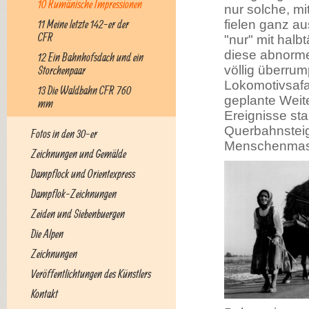
10 Rumänische Impressionen
nur solche, m
11 Meine letzte 142-er der
fielen ganz a
CFR
"nur" mit halb
diese abnorme
12 Ein Bahnhofsdach und ein
völlig überrum
Storchenpaar
Lokomotivsafa
13 Die Waldbahn CFR 760
geplante Weite
mm
Ereignisse sta
Querbahnsteig
Fotos in den 30-er
Menschenmass
Zeichnungen und Gemälde
Dampflock und Orientexpress
Dampflok-Zeichnungen
Zeiden und Siebenbuergen
Die Alpen
Zeichnungen
Veröffentlichtungen des Künstlers
Kontakt