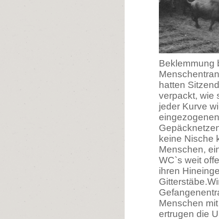
Beklemmung be
Menschentran
hatten Sitzen
verpackt, wie 
jeder Kurve w
eingezogenen 
Gepäcknetzen
keine Nische k
Menschen, ein 
WC`s weit off
ihren Hinein
Gitterstäbe.Wi
Gefangenentra
Menschen mit i
ertrugen die U